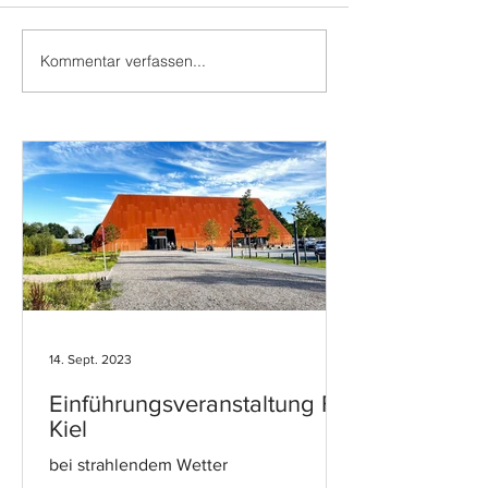
Kommentar verfassen...
Warm welcom
Kiel
14. Sept. 2023
Einführungsveranstaltung FH
Kiel
bei strahlendem Wetter