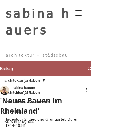
sabina
h
auers
architektur + städtebau
Beitrag
architektur(er)leben
sabina hauers
architektur(er)leben
4. Mai 2020
'Neues Bauen im
architektur - exkursionen
Rheinland'
fortbildung
Tagestour 2: Siedlung Grüngürtel, Düren, 
work in progress
1914-1932