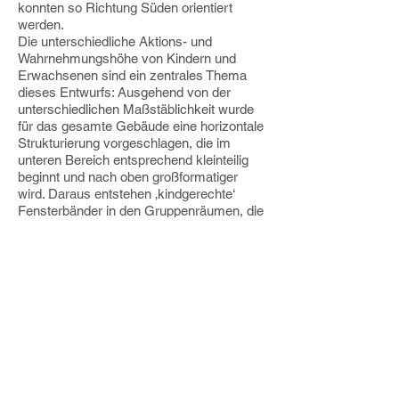
konnten so Richtung Süden orientiert
werden.
Die unterschiedliche Aktions- und
Wahrnehmungshöhe von Kindern und
Erwachsenen sind ein zentrales Thema
dieses Entwurfs: Ausgehend von der
unterschiedlichen Maßstäblichkeit wurde
für das gesamte Gebäude eine horizontale
Strukturierung vorgeschlagen, die im
unteren Bereich entsprechend kleinteilig
beginnt und nach oben großformatiger
wird. Daraus entstehen ‚kindgerechte‘
Fensterbänder in den Gruppenräumen, die
den ungestörten Ausblick für die Kinder
ermöglichen und gleichzeitig als
Sitznischen funktionieren. Für die
BetreuerInnen sind entsprechend darüber
zusätzliche Fenster angeordnet, die auch
der gezielten Lüftung dienen. Die Vorgaben
der EnEV 2009 werden um 30 %
unterschritten.
Das Gesamtgebäude wurde aus Mitteln
des Konjunkturpakets II finanziert, und
sollte im August 2011 fertiggestellt werden.