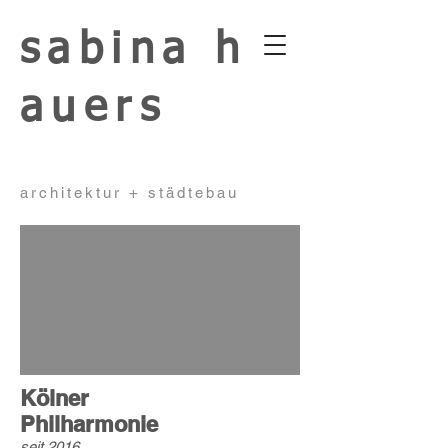
sabina
h
auers
architektur + städtebau
Kölner
Philharmonie
seit 2016