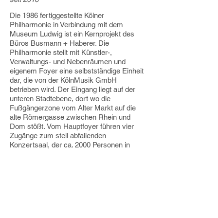
Die 1986 fertiggestellte Kölner
Philharmonie in Verbindung mit dem
Museum Ludwig ist ein Ker
nprojekt des
Büros Busmann + Haberer. Die
Philharmonie stellt mit Künstler-,
Verwaltungs- und Nebenräumen und
eigenem Foyer eine selbstständige Einheit
dar, die von der KölnMusik GmbH
betrieben wird. Der Eingang liegt auf der
unteren Stadtebene, dort wo die
Fußgängerzone vom Alter Markt auf die
alte Römergasse zwischen Rhein und
Dom stößt. Vom Hauptfoyer führen vier
Zugänge zum steil abfallenden
Konzertsaal, der ca. 2000 Personen in
Form eines abgewandelten griechischen
Amphitheaters Platz bietet.
Seit 2016 gehört die Beratung bzw.
Vertretung des Betreibers in Fragen der
Wartung und Instandhaltung zu meinen
Aufgaben.