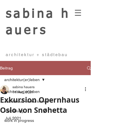
sabina
h
auers
architektur + städtebau
Beitrag
architektur(er)leben
sabina hauers
architektur(er)leben
11. Aug. 2021
Exkursion Opernhaus
architektur - exkursionen
Oslo von Snøhetta
fortbildung
Juli 2021
work in progress