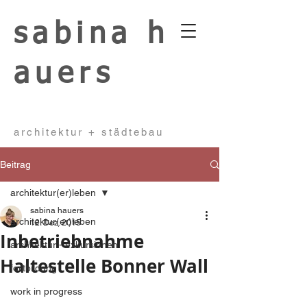
sabina
h
auers
architektur + städtebau
Beitrag
architektur(er)leben
sabina hauers
architektur(er)leben
12. Dez. 2015
Inbetriebnahme
architektur - exkursionen
Haltestelle Bonner Wall
fortbildung
work in progress