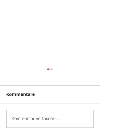
Kommentare
Baugrube
FROHES FEST
Kommentar verfassen...