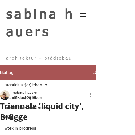
sabina
h
auers
architektur + städtebau
Beitrag
architektur(er)leben
sabina hauers
architektur(er)leben
17. Juni 2018
Triennale 'liquid city',
architektur - exkursionen
Brügge
fortbildung
work in progress