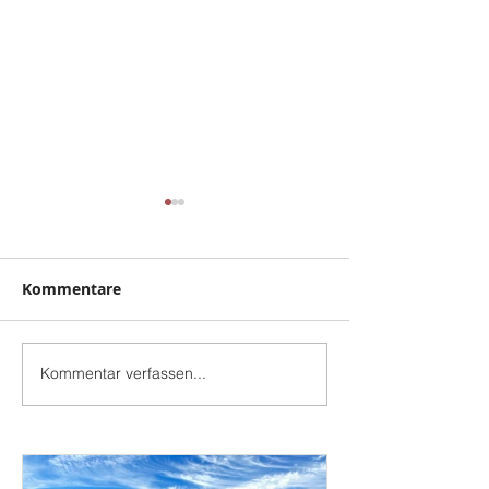
Kommentare
Lehmbau
WASP am start.
Kommentar verfassen...