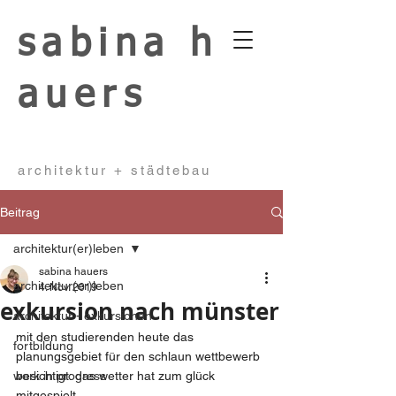
sabina
h
auers
architektur + städtebau
Beitrag
architektur(er)leben
sabina hauers
architektur(er)leben
4. Nov. 2019
exkursion nach münster
architektur - exkursionen
mit den studierenden heute das 
fortbildung
planungsgebiet für den schlaun wettbewerb 
work in progress
besichtigt: das wetter hat zum glück 
mitgespielt..