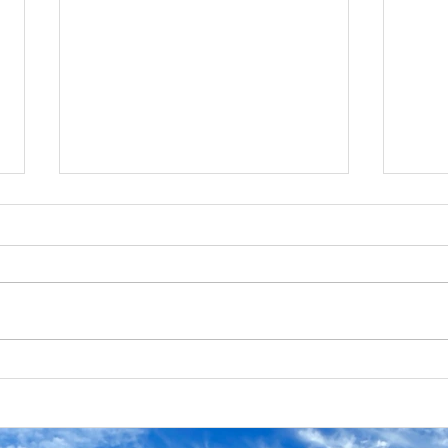
Spat
Warm welcome @ FH Kiel