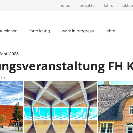
home
projekte
lehre
aktue
s
xkursionen
fortbildung
work in progress
lehre
Sept. 2023
ungsveranstaltung FH K
ter