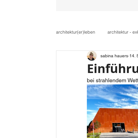
sabina
hauer
architektur(er)leben
architektur - e
architektur + städtebau
sabina hauers
14. 
Einführ
bei strahlendem Wet