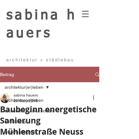
sabina
h
auers
architektur + städtebau
Beitrag
architektur(er)leben
sabina hauers
architektur(er)leben
20. März 2019
Baubeginn energetische
architektur - exkursionen
Sanierung
fortbildung
Mühlenstraße Neuss
work in progress