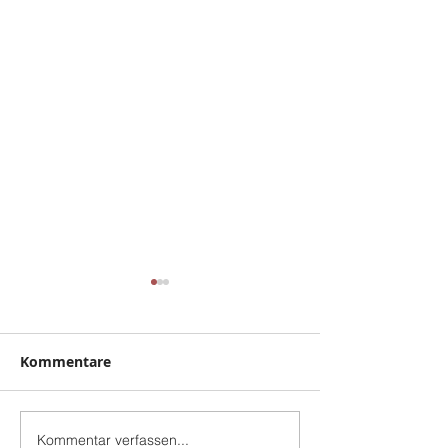
Kommentare
Baugrube
FROHES FEST
Kommentar verfassen...